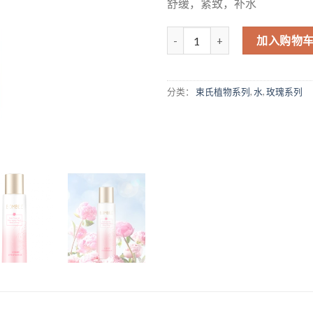
舒缓，紧致，补水
数量
加入购物
分类：
束氏植物系列
,
水
,
玫瑰系列