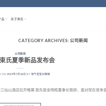
产品
关于束氏
CATEGORY ARCHIVES:
公司新闻
公司新闻
19束氏夏季新品发布会
D ON
2019年7月24日
BY
淘气宝宝炒辣椒
蓬莱三仙山酒店拉开帷幕 首先是金明皓董事长致辞，面对现在竞争