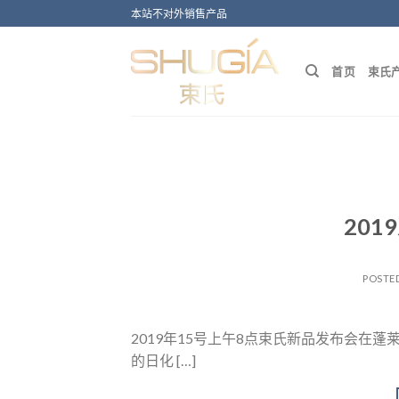
Skip
本站不对外销售产品
to
content
首页
束氏
20
POSTE
2019年15号上午8点束氏新品发布会在
的日化 […]