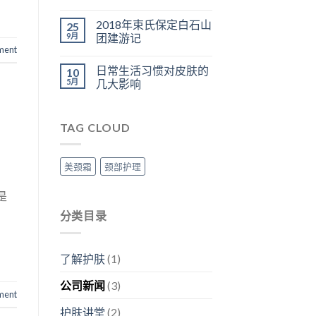
2018年束氏保定白石山
25
9月
团建游记
ment
日常生活习惯对皮肤的
10
5月
几大影响
TAG CLOUD
美颈霜
颈部护理
是
分类目录
了解护肤
(1)
公司新闻
(3)
ment
护肤讲堂
(2)