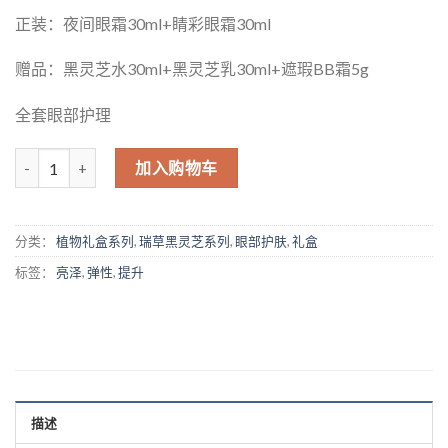
正装：夜间眼霜30ml+睛彩眼霜30ml
赠品：黑灵芝水30ml+黑灵芝乳30ml+遮瑕BB霜5g
全套眼部护理
数量
加入购物车
分类：
植物礼盒系列
,
瑞草黑灵芝系列
,
眼部护肤
,
礼盒
标签：
亮泽
,
弹性
,
提升
描述