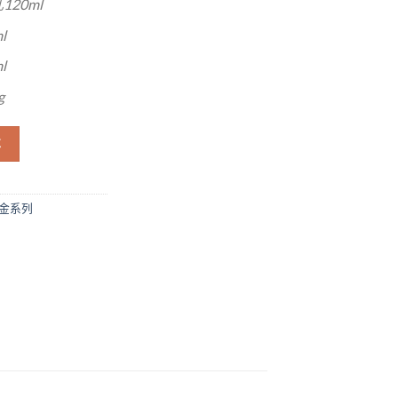
20ml
l
l
g
车
金系列