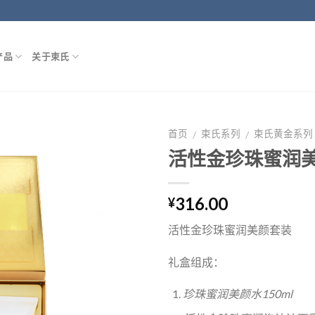
产品
关于束氏
首页
束氏系列
束氏黄金系列
/
/
活性金珍珠蜜润
316.00
¥
活性金珍珠蜜润美颜套装
礼盒组成：
珍珠蜜润美颜水150ml