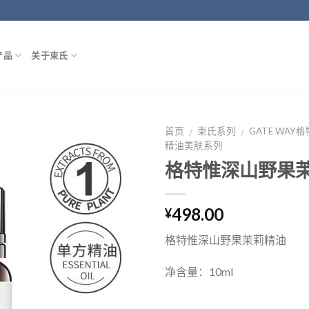
产品
关于束氏
首页
束氏系列
GATE WAY
/
/
精油美肤系列
格特惟深山野果
498.00
¥
格特惟深山野果茉莉精油
净含量：10ml