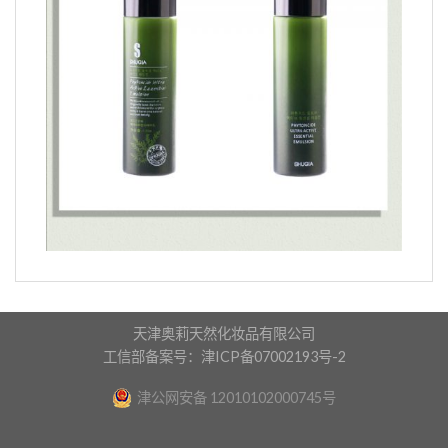
天津奥莉天然化妆品有限公司
工信部备案号：津ICP备07002193号-2
津公网安备 12010102000745号