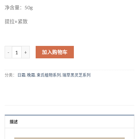
净含量：50g
提拉+紧致
数量
加入购物车
分类：
日霜
,
晚霜
,
束氏植物系列
,
瑞草黑灵芝系列
描述