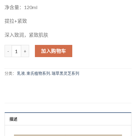
净含量：120ml
提拉+紧致
深入致润，紧致肌肤
数量
加入购物车
分类：
乳液
,
束氏植物系列
,
瑞草黑灵芝系列
描述