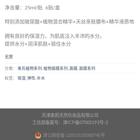
净含量：25ml/贴 6贴/盒
特别添加玻尿酸+植物混合精华+天丝亲肤膜布+精华液质地
拥有良好的保湿力，为肌底注入丰沛的水分。
提供水分+润泽肌肤+锁住水分
无货
分类：
束氏植物系列
,
植物面膜系列
,
面膜
,
面膜系列
标签：
保湿
,
弹性
,
补水
天津奥莉天然化妆品有限公司
工信部备案号：津ICP备07002193号-2
津公网安备 12010102000745号