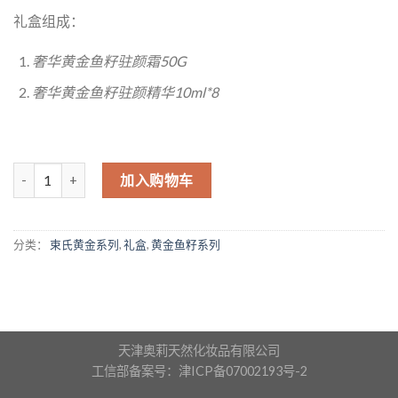
礼盒组成：
奢华黄金鱼籽驻颜霜50G
奢华黄金鱼籽驻颜精华10ml*8
数量
加入购物车
分类：
束氏黄金系列
,
礼盒
,
黄金鱼籽系列
天津奥莉天然化妆品有限公司
工信部备案号：津ICP备07002193号-2