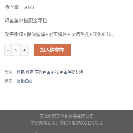
净含量：50ml
鲟鱼鱼籽搭配金颗粒
改善粗糙+保湿润泽+紧实弹性+收缩毛孔+淡化细纹。
数量
加入购物车
分类：
日霜
,
晚霜
,
束氏黄金系列
,
黄金鱼籽系列
标签：
淡化细纹
天津奥莉天然化妆品有限公司
工信部备案号：津ICP备07002193号-2