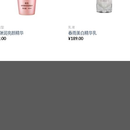
类型
乳液
弹润亮颜精华
春雨美白精华乳
.00
¥
189.00