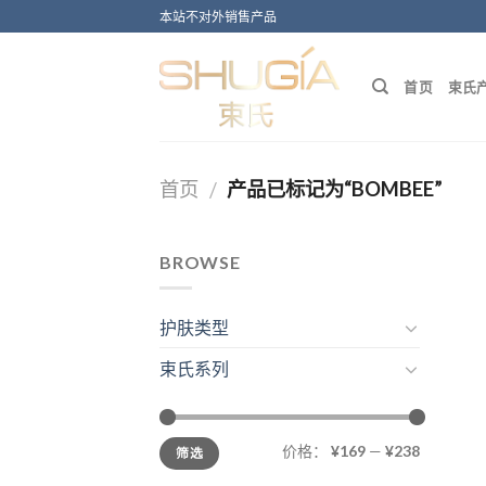
Skip
本站不对外销售产品
to
content
首页
束氏
首页
产品已标记为“BOMBEE”
/
BROWSE
护肤类型
束氏系列
价格：
¥169
—
¥238
筛选