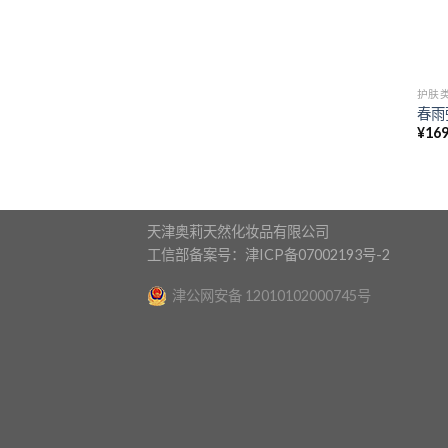
护肤
春雨
¥
169
天津奥莉天然化妆品有限公司
工信部备案号：津ICP备07002193号-2
津公网安备 12010102000745号