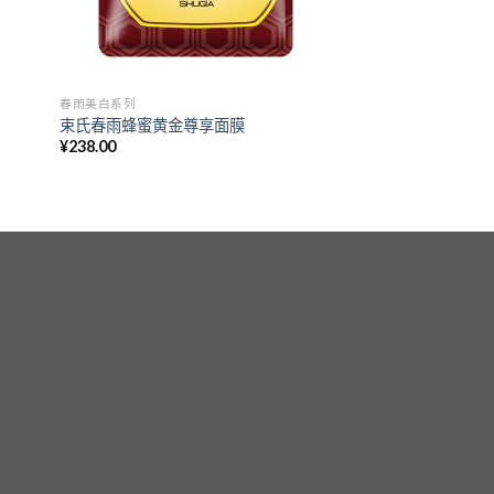
春雨美白系列
束氏春雨蜂蜜黄金尊享面膜
¥
238.00