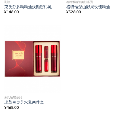
乳液
格特惟精油美肤系列
束氏芬多精精油焕颜密码乳
格特惟深山野果玫瑰精油
¥
148.00
¥
528.00
束氏植物系列
瑞草黑灵芝水乳两件套
¥
468.00