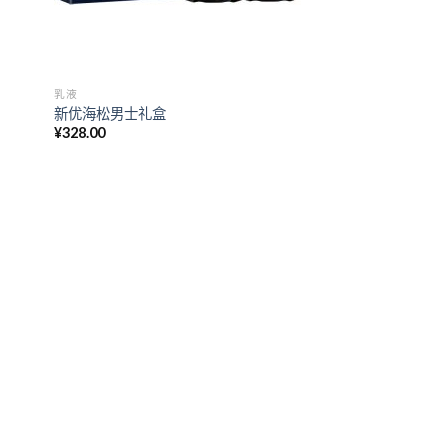
乳液
新优海松男士礼盒
¥
328.00