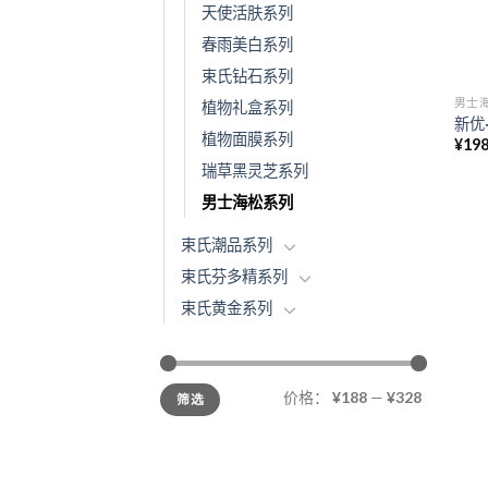
天使活肤系列
春雨美白系列
束氏钻石系列
男士
植物礼盒系列
新优
植物面膜系列
¥
198
瑞草黑灵芝系列
男士海松系列
束氏潮品系列
束氏芬多精系列
束氏黄金系列
价格：
¥188
—
¥328
筛选